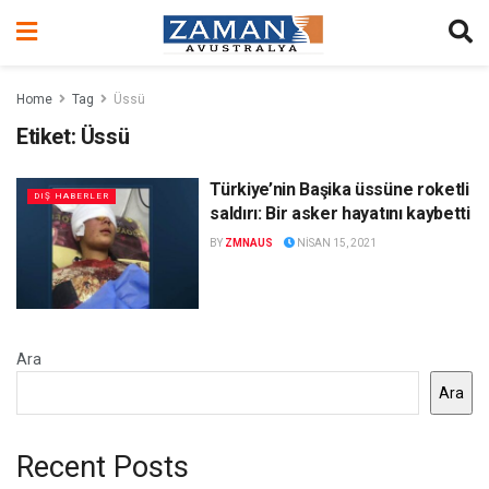
Home
Tag
Üssü
Etiket:
Üssü
Türkiye’nin Başika üssüne roketli
DIŞ HABERLER
saldırı: Bir asker hayatını kaybetti
BY
ZMNAUS
NISAN 15, 2021
Ara
Ara
Recent Posts