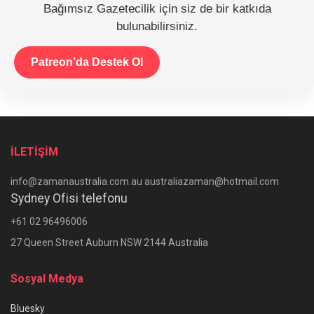
Bağımsız Gazetecilik için siz de bir katkıda
bulunabilirsiniz.
Patreon’da Destek Ol
İLETİŞİM
info@zamanaustralia.com.au australiazaman@hotmail.com
Sydney Ofisi telefonu
+61 02 96496006
27 Queen Street Auburn NSW 2144 Australia
Sosyal Medya
Bluesky