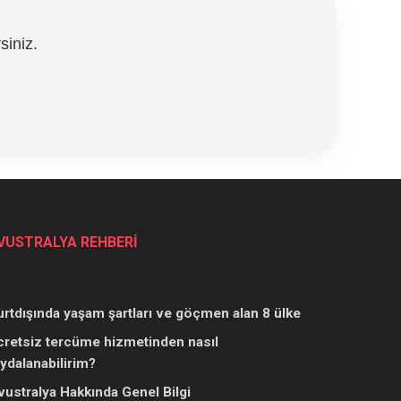
siniz.
VUSTRALYA REHBERİ
urtdışında yaşam şartları ve göçmen alan 8 ülke
cretsiz tercüme hizmetinden nasıl
aydalanabilirim?
vustralya Hakkında Genel Bilgi