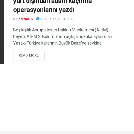
yurt dışından adam kaçırma
operasyonlarını yazdı
BY
ZMNAUS
ARALIK 17, 2024
0
Beş kişilik Avrupa İnsan Hakları Mahkemesi (AİHM)
heyeti, AİHM 2. Bölümü'nün açıkça hukuka aykırı olan
Yasak/Türkiye kararının Büyük Daire'ye sevkine ...
DETAILS
READ MORE