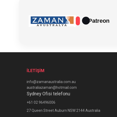
Patreon
İLETİŞİM
info@zamanaustralia.com.au
australiazaman@hotmail.com
Sydney Ofisi telefonu
+61 02 96496006
27 Queen Street Auburn NSW 2144 Australia