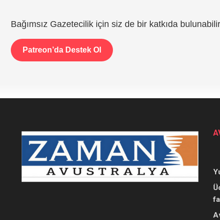
Bağımsız Gazetecilik için siz de bir katkıda bulunabilir
Patreon’da Destek Ol
A
Y
Ü
f
A