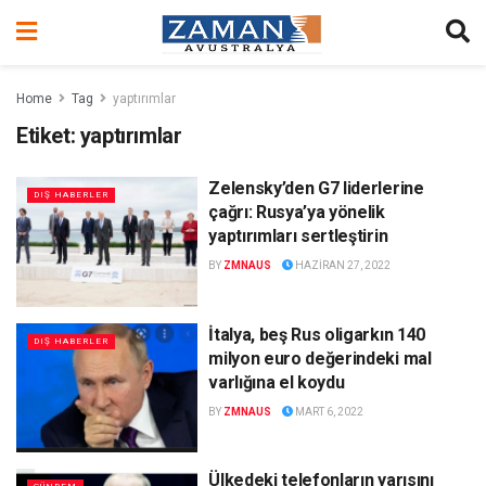
Home
Tag
yaptırımlar
Etiket:
yaptırımlar
Zelensky’den G7 liderlerine
DIŞ HABERLER
çağrı: Rusya’ya yönelik
yaptırımları sertleştirin
BY
ZMNAUS
HAZIRAN 27, 2022
İtalya, beş Rus oligarkın 140
DIŞ HABERLER
milyon euro değerindeki mal
varlığına el koydu
BY
ZMNAUS
MART 6, 2022
Ülkedeki telefonların yarısını