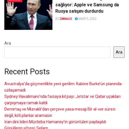
GÜNDEM
sağlıyor: Apple ve Samsung da
Rusya satışını durdurdu
BY
ZMNAUS
MART 5, 2022
Ara
Ara
Recent Posts
Avustralya’da göçmenlikte yeni gerilim: Kabine Burke’ün planında
uzlaşamadı
Sydney Havalimanı’nda faciaya kıl payı: Jetstar ve Qatar uçakları
çarpışmaya ramak kaldı
Demirtaş ve Mızraklı’dan çerçeve yasa mesajı:Bir al-ver süreci
değil, kirli planlar aramasın
İran dini lideri Mücteba Hamaney’in görüntüleri paylaşıldı
Gönüllerin şifresi: Selam