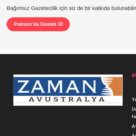
Bağımsız Gazetecilik için siz de bir katkıda bulunabilir
Patreon’da Destek Ol
A
Y
Ü
f
A
A