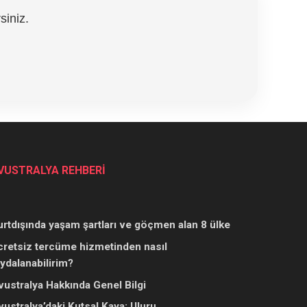
siniz.
VUSTRALYA REHBERİ
urtdışında yaşam şartları ve göçmen alan 8 ülke
cretsiz tercüme hizmetinden nasıl
aydalanabilirim?
vustralya Hakkında Genel Bilgi
vustralya’daki Kutsal Kaya: Uluru