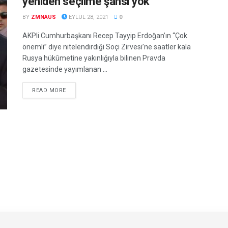
yeniden seçilme şansı yok
BY
ZMNAUS
EYLÜL 28, 2021
0
AKPli Cumhurbaşkanı Recep Tayyip Erdoğan’ın “Çok
önemli” diye nitelendirdiği Soçi Zirvesi’ne saatler kala
Rusya hükûmetine yakınlığıyla bilinen Pravda
gazetesinde yayımlanan ...
DETAILS
READ MORE