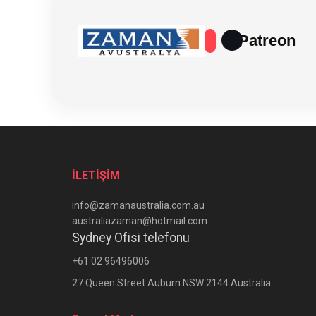
Patreon
İLETİŞİM
info@zamanaustralia.com.au
australiazaman@hotmail.com
Sydney Ofisi telefonu
+61 02 96496006
27 Queen Street Auburn NSW 2144 Australia