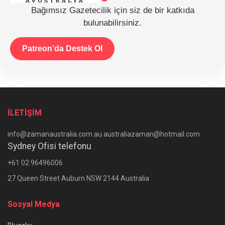
Bağımsız Gazetecilik için siz de bir katkıda
bulunabilirsiniz.
Patreon’da Destek Ol
İLETİŞİM
info@zamanaustralia.com.au australiazaman@hotmail.com
Sydney Ofisi telefonu
+61 02 96496006
27 Queen Street Auburn NSW 2144 Australia
Sosyal Medya