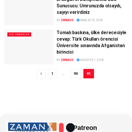
Sunucusu: Umrunuzda olsaydı,
sayıyı verirdiniz
BY
ZMNAUS
ARALIK 19, 2018
Tomalı baskına, ülke derecesiyle
DIŞ HABERLER
cevap: Türk Okulları örencisi
Üniversite sınavında Afganistan
birincisi
BY
ZMNAUS
AĞUSTOS 1, 2018
1
…
90
91
Patreon