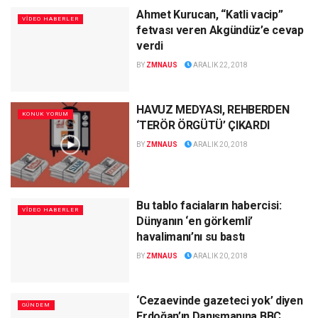
Ahmet Kurucan, “Katli vacip”
VİDEO HABERLER
fetvası veren Akgündüz’e cevap
verdi
BY
ZMNAUS
ARALIK 22, 2018
HAVUZ MEDYASI, REHBERDEN
KONUK YORUM
‘TERÖR ÖRGÜTÜ’ ÇIKARDI
BY
ZMNAUS
ARALIK 20, 2018
Bu tablo faciaların habercisi:
VİDEO HABERLER
Dünyanın ‘en görkemli’
havalimanı’nı su bastı
BY
ZMNAUS
ARALIK 20, 2018
‘Cezaevinde gazeteci yok’ diyen
GÜNDEM
Erdoğan’ın Danışmanına BBC