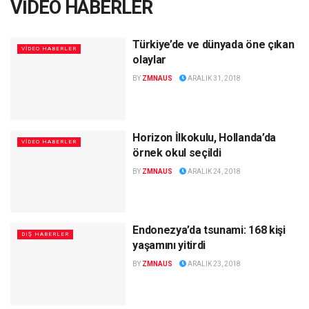
VİDEO HABERLER
Türkiye’de ve dünyada öne çıkan
VİDEO HABERLER
olaylar
BY
ZMNAUS
ARALIK 31, 2018
Horizon İlkokulu, Hollanda’da
VİDEO HABERLER
örnek okul seçildi
BY
ZMNAUS
ARALIK 24, 2018
Endonezya’da tsunami: 168 kişi
DIŞ HABERLER
yaşamını yitirdi
BY
ZMNAUS
ARALIK 23, 2018