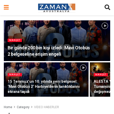
MANŞET
Bir günde 200 bin kişi izledi: Mavi Otobüs
2 belgeseline erişim engeli
MANŞET
MANŞET
15 Temmuz’un 10. yılında yeni belgesel:
ALESTA Yen
‘Mavi Otobüs 2’ Harbiyelilerin tanıklıklarını
Tümamiral: 
ekrana taşıdı
değişmez”
Home
Category
VİDEO HABERLER