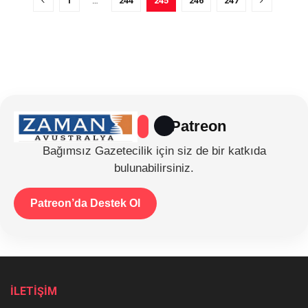
1
…
244
245
246
247
Patreon
Bağımsız Gazetecilik için siz de bir katkıda
bulunabilirsiniz.
Patreon’da Destek Ol
İLETİŞİM