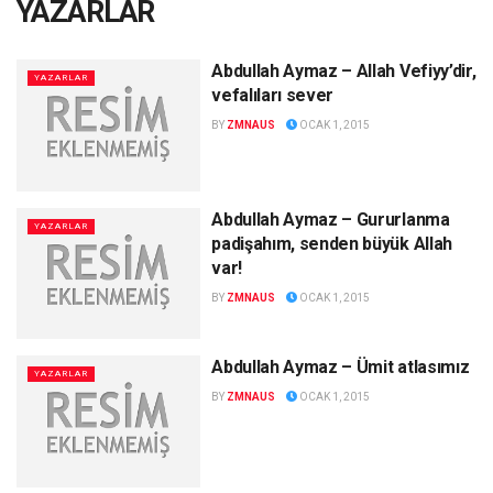
YAZARLAR
Abdullah Aymaz – Allah Vefiyy’dir,
YAZARLAR
vefalıları sever
BY
ZMNAUS
OCAK 1, 2015
Abdullah Aymaz – Gururlanma
YAZARLAR
padişahım, senden büyük Allah
var!
BY
ZMNAUS
OCAK 1, 2015
Abdullah Aymaz – Ümit atlasımız
YAZARLAR
BY
ZMNAUS
OCAK 1, 2015