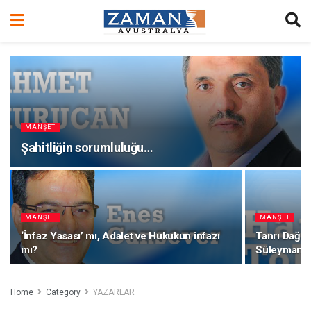
MANŞET
Şahitliğin sorumluluğu…
MANŞET
MANŞET
‘İnfaz Yasası’ mı, Adalet ve Hukukun infazı
Tanrı Dağla
mı?
Süleyman
Home
Category
YAZARLAR