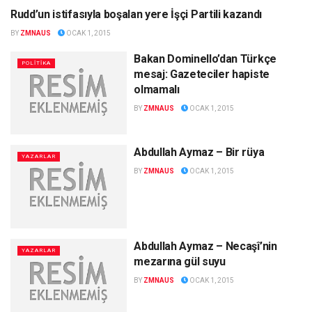
Rudd’un istifasıyla boşalan yere İşçi Partili kazandı
AVUSTRALYA
BY
ZMNAUS
OCAK 1, 2015
Bakan Dominello’dan Türkçe
POLİTİKA
mesaj: Gazeteciler hapiste
olmamalı
BY
ZMNAUS
OCAK 1, 2015
Abdullah Aymaz – Bir rüya
YAZARLAR
BY
ZMNAUS
OCAK 1, 2015
Abdullah Aymaz – Necaşî’nin
YAZARLAR
mezarına gül suyu
BY
ZMNAUS
OCAK 1, 2015