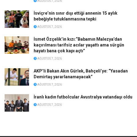
AĞUSTOS 7, 2026
İsviçre’nin sınır dışı ettiği annenin 15 aylık
bebeğiyle tutuklanmasına tepki
AĞUSTOS 7, 2026
İsmet Özçelik’in kızı:“Babamın Malezya’dan
kaçırılması tarifsiz acılar yaşattı ama sürgün
hayatı bana çok kapı açtı”
AĞUSTOS 7, 2026
AKP’li Bakan Akın Gürlek, Bahçeli’ye: “Yasadan
Demirtaş yararlanamayacak”
AĞUSTOS 7, 2026
İranlı kadın futbolcular Avustralya vatandaşı oldu
AĞUSTOS 7, 2026