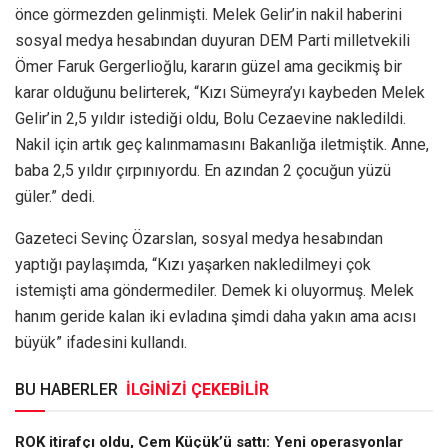
önce görmezden gelinmişti. Melek Gelir’in nakil haberini
sosyal medya hesabından duyuran DEM Parti milletvekili
Ömer Faruk Gergerlioğlu, kararın güzel ama gecikmiş bir
karar olduğunu belirterek, “Kızı Sümeyra’yı kaybeden Melek
Gelir’in 2,5 yıldır istediği oldu, Bolu Cezaevine nakledildi.
Nakil için artık geç kalınmamasını Bakanlığa iletmiştik. Anne,
baba 2,5 yıldır çırpınıyordu. En azından 2 çocuğun yüzü
güler.” dedi.
Gazeteci Sevinç Özarslan, sosyal medya hesabından
yaptığı paylaşımda, “Kızı yaşarken nakledilmeyi çok
istemişti ama göndermediler. Demek ki oluyormuş. Melek
hanım geride kalan iki evladına şimdi daha yakın ama acısı
büyük” ifadesini kullandı.
BU HABERLER
İLGİNİZİ ÇEKEBİLİR
ROK itirafçı oldu, Cem Küçük’ü sattı: Yeni operasyonlar