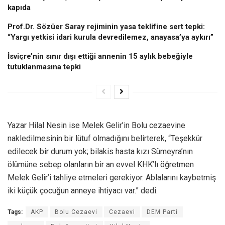
kapıda
Prof.Dr. Sözüer Saray rejiminin yasa teklifine sert tepki:
“Yargı yetkisi idari kurula devredilemez, anayasa’ya aykırı”
İsviçre’nin sınır dışı ettiği annenin 15 aylık bebeğiyle
tutuklanmasına tepki
Yazar Hilal Nesin ise Melek Gelir’in Bolu cezaevine
nakledilmesinin bir lütuf olmadığını belirterek, “Teşekkür
edilecek bir durum yok; bilakis hasta kızı Sümeyra’nın
ölümüne sebep olanların bir an evvel KHK’lı öğretmen
Melek Gelir’i tahliye etmeleri gerekiyor. Ablalarını kaybetmiş
iki küçük çocuğun anneye ihtiyacı var.” dedi.
Tags:
AKP
Bolu Cezaevi
Cezaevi
DEM Parti