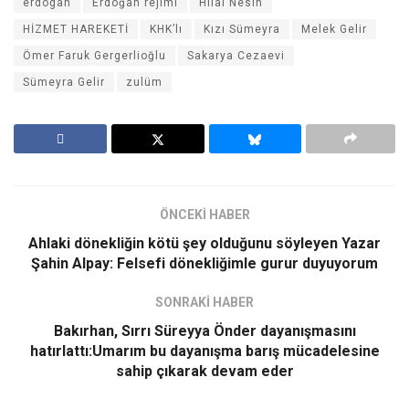
erdogan
Erdoğan rejimi
Hilal Nesin
HİZMET HAREKETİ
KHK’lı
Kızı Sümeyra
Melek Gelir
Ömer Faruk Gergerlioğlu
Sakarya Cezaevi
Sümeyra Gelir
zulüm
ÖNCEKİ HABER
Ahlaki dönekliğin kötü şey olduğunu söyleyen Yazar
Şahin Alpay: Felsefi dönekliğimle gurur duyuyorum
SONRAKİ HABER
Bakırhan, Sırrı Süreyya Önder dayanışmasını
hatırlattı:Umarım bu dayanışma barış mücadelesine
sahip çıkarak devam eder