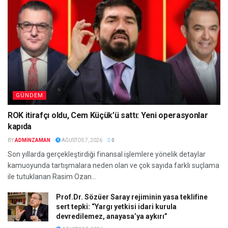
GÜNDEM
ROK itirafçı oldu, Cem Küçük’ü sattı: Yeni operasyonlar
kapıda
BY
ADMINZAMAN
AĞUSTOS 7, 2026
0
Son yıllarda gerçekleştirdiği finansal işlemlere yönelik detaylar
kamuoyunda tartışmalara neden olan ve çok sayıda farklı suçlama
ile tutuklanan Rasim Ozan...
Prof.Dr. Sözüer Saray rejiminin yasa teklifine
sert tepki: “Yargı yetkisi idari kurula
devredilemez, anayasa’ya aykırı”