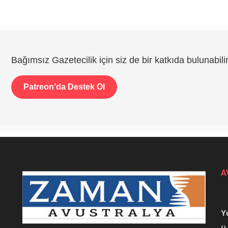
Bağımsız Gazetecilik için siz de bir katkıda bulunabilir
Patreon’da Destek Ol
A
Y