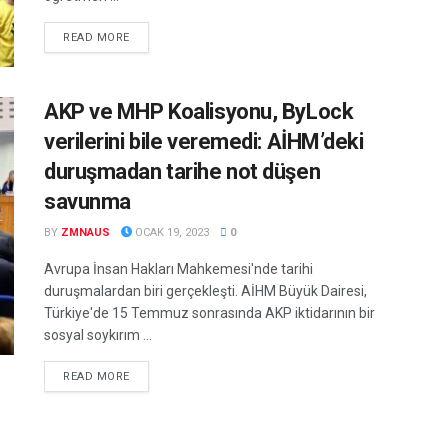
DETAILS
READ MORE
AKP ve MHP Koalisyonu, ByLock
verilerini bile veremedi: AİHM’deki
duruşmadan tarihe not düşen
savunma
BY
ZMNAUS
OCAK 19, 2023
0
Avrupa İnsan Hakları Mahkemesi'nde tarihi
duruşmalardan biri gerçekleşti. AİHM Büyük Dairesi,
Türkiye'de 15 Temmuz sonrasında AKP iktidarının bir
sosyal soykırım ...
DETAILS
READ MORE