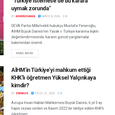
“Türkiye istemese de bu karara
uymak zorunda”
BY
ADMINZAMAN
MAYIS 8, 2026
0
DEVA Partisi Milletvekili hukukçu Mustafa Yeneroğlu,
AİHM Büyük Dairesi’nin Yasak v. Türkiye kararına ilişkin
değerlendirmesinde, kararın güncel yargılamalar
bakımından önemli ...
DETAILS
READ MORE
AİHM’in Türkiye’yi mahkum ettiği
KHK’lı öğretmen Yüksel Yalçınkaya
kimdir?
BY
ZMNAUS
EYLÜL 27, 2023
0
Avrupa İnsan Hakları Mahkemesi Büyük Dairesi, 6 yıl 3 ay
hapis cezası verilen ve Kasım 2022’de tahliye edilen KHK’lı
öğretmen ...