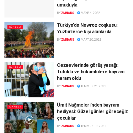
umuduyla
BY
ZMNAUS
MAYIS 4, 2022
Türkiye’de Newroz coşkusu:
GÜNDEM
Yüzbinlerce kişi alanlarda
BY
ZMNAUS
MART 20, 2022
Cezaevlerinde görüş yasağı:
GÜNDEM
Tutuklu ve hükümlülere bayram
haram oldu
BY
ZMNAUS
TEMMUZ 21, 2021
Ümit Nağmeleri’nden bayram
MANŞET
hediyesi: Güzel günler göreceğiz
çocuklar
BY
ZMNAUS
TEMMUZ 19, 2021