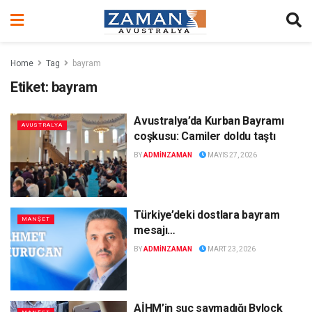
Home
Tag
bayram
Etiket:
bayram
Avustralya’da Kurban Bayramı
AVUSTRALYA
coşkusu: Camiler doldu taştı
BY
ADMINZAMAN
MAYIS 27, 2026
Türkiye’deki dostlara bayram
MANŞET
mesajı…
BY
ADMINZAMAN
MART 23, 2026
AİHM’in suç saymadığı Bylock