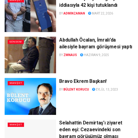
MANŞET
iddiasıyla 42 kişi tutuklandı
BY
ADMINZAMAN
MART 22, 2026
Abdullah Öcalan, İmralı’da
GÜNDEM
ailesiyle bayram görüşmesi yaptı
BY
ZMNAUS
HAZIRAN 9, 2025
Bravo Ekrem Başkan!
MANŞET
BY
BÜLENT KORUCU
EYLÜL 13, 2023
Selahattin Demirtaş’ı ziyaret
MANŞET
eden eşi: Cezaevindeki son
bayram görüşümüz olması