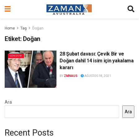
Home
Tag
Doğan
Etiket:
Doğan
28 Şubat davası: Çevik Bir ve
GÜNDEM
Doğan dahil 14 isim için yakalama
kararı
BY
ZMNAUS
AĞUSTOS 18, 2021
Ara
Ara
Recent Posts