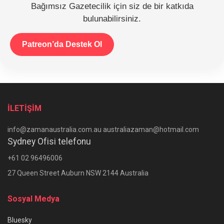
Bağımsız Gazetecilik için siz de bir katkıda
bulunabilirsiniz.
Patreon’da Destek Ol
İLETİŞİM
info@zamanaustralia.com.au australiazaman@hotmail.com
Sydney Ofisi telefonu
+61 02 96496006
27 Queen Street Auburn NSW 2144 Australia
Sosyal Medya
Bluesky