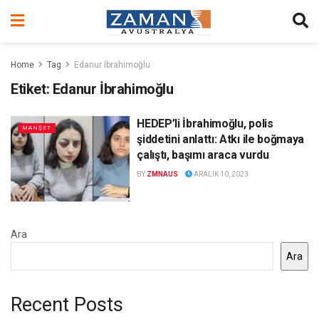
Home
Tag
Edanur İbrahimoğlu
Etiket:
Edanur İbrahimoğlu
HEDEP’li İbrahimoğlu, polis
MANŞET
şiddetini anlattı: Atkı ile boğmaya
çalıştı, başımı araca vurdu
BY
ZMNAUS
ARALIK 10, 2023
Ara
Ara
Recent Posts