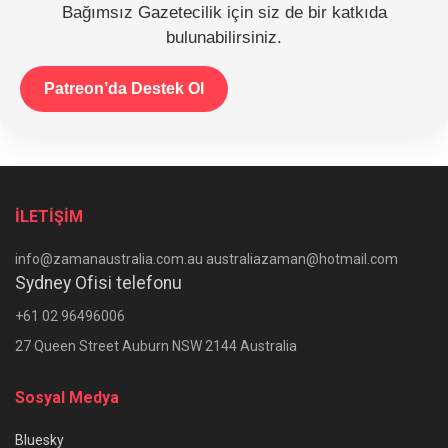
Bağımsız Gazetecilik için siz de bir katkıda
bulunabilirsiniz.
Patreon’da Destek Ol
İLETİŞİM
info@zamanaustralia.com.au australiazaman@hotmail.com
Sydney Ofisi telefonu
+61 02 96496006
27 Queen Street Auburn NSW 2144 Australia
Sosyal Medya
Bluesky