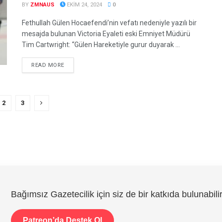
BY
ZMNAUS
EKIM 24, 2024
0
Fethullah Gülen Hocaefendi’nin vefatı nedeniyle yazılı bir
mesajda bulunan Victoria Eyaleti eski Emniyet Müdürü
Tim Cartwright: “Gülen Hareketiyle gurur duyarak ...
DETAILS
READ MORE
2
3
Bağımsız Gazetecilik için siz de bir katkıda bulunabilir
Patreon’da Destek Ol