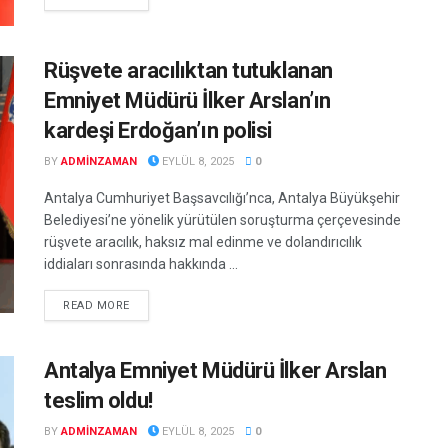
Rüşvete aracılıktan tutuklanan
Emniyet Müdürü İlker Arslan’ın
kardeşi Erdoğan’ın polisi
BY
ADMINZAMAN
EYLÜL 8, 2025
0
Antalya Cumhuriyet Başsavcılığı’nca, Antalya Büyükşehir
Belediyesi’ne yönelik yürütülen soruşturma çerçevesinde
rüşvete aracılık, haksız mal edinme ve dolandırıcılık
iddiaları sonrasında hakkında ...
DETAILS
READ MORE
Antalya Emniyet Müdürü İlker Arslan
teslim oldu!
BY
ADMINZAMAN
EYLÜL 8, 2025
0