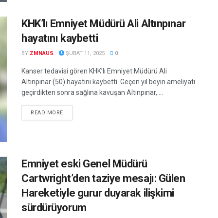
KHK’lı Emniyet Müdürü Ali Altınpınar
hayatını kaybetti
BY
ZMNAUS
ŞUBAT 11, 2025
0
Kanser tedavisi gören KHK’lı Emniyet Müdürü Ali
Altınpınar (50) hayatını kaybetti. Geçen yıl beyin ameliyatı
geçirdikten sonra sağlına kavuşan Altınpınar, ...
DETAILS
READ MORE
Emniyet eski Genel Müdürü
Cartwright’den taziye mesajı: Gülen
Hareketiyle gurur duyarak ilişkimi
sürdürüyorum