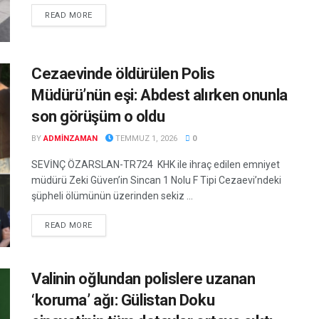
DETAILS
READ MORE
Cezaevinde öldürülen Polis
Müdürü’nün eşi: Abdest alırken onunla
son görüşüm o oldu
BY
ADMINZAMAN
TEMMUZ 1, 2026
0
SEVİNÇ ÖZARSLAN-TR724 KHK ile ihraç edilen emniyet
müdürü Zeki Güven’in Sincan 1 Nolu F Tipi Cezaevi’ndeki
şüpheli ölümünün üzerinden sekiz ...
DETAILS
READ MORE
Valinin oğlundan polislere uzanan
‘koruma’ ağı: Gülistan Doku