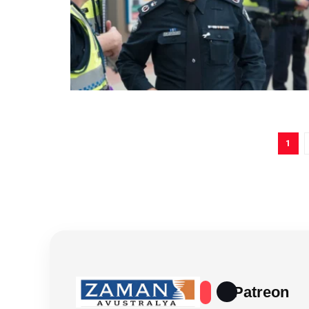
1
Patreon