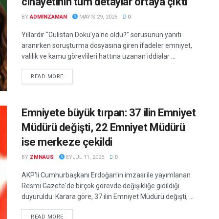
cinayetinin tüm detaylar ortaya çıktı
BY
ADMINZAMAN
MAYIS 29, 2026
0
Yıllardır “Gülistan Doku’ya ne oldu?” sorusunun yanıtı
aranırken soruşturma dosyasına giren ifadeler emniyet,
valilik ve kamu görevlileri hattına uzanan iddialar ...
DETAILS
READ MORE
Emniyete büyük tırpan: 37 ilin Emniyet
Müdürü değişti, 22 Emniyet Müdürü
ise merkeze çekildi
BY
ZMNAUS
EYLÜL 11, 2025
0
AKP'li Cumhurbaşkanı Erdoğan'ın imzası ile yayımlanan
Resmi Gazete'de birçok görevde değişikliğe gidildiği
duyuruldu. Karara göre, 37 ilin Emniyet Müdürü değişti, ...
DETAILS
READ MORE