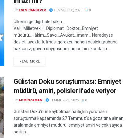
infazı mı?
BY
ENES CANSEVER
TEMMUZ 30, 2026
0
Ülkenin geldiği hâle bakın...
Vali...Milletvekili...Diplomat...Doktor...Emniyet
müdürü...Hâkim...Savcı...Avukat...İmam... Neredeyse
devleti ayakta tutması gereken hangi meslek grubuna
baksanız, güven duygusunu sarsan bir skandalla ...
DETAILS
READ MORE
Gülistan Doku soruşturması: Emniyet
müdürü, amiri, polisler ifade veriyor
BY
ADMINZAMAN
TEMMUZ 29, 2026
0
Gülistan Doku’nun kaybolmasına ilişkin yürütülen
soruşturma kapsamında 27 Temmuz'da gözaltına alınan,
aralarında emniyet müdürü, emniyet amiri ve çok sayıda
polisin ...