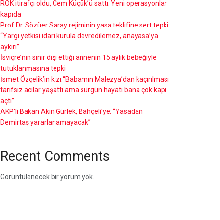
ROK itirafçı oldu, Cem Küçük’ü sattı: Yeni operasyonlar
kapıda
Prof.Dr. Sözüer Saray rejiminin yasa teklifine sert tepki:
“Yargı yetkisi idari kurula devredilemez, anayasa’ya
aykırı”
İsviçre’nin sınır dışı ettiği annenin 15 aylık bebeğiyle
tutuklanmasına tepki
İsmet Özçelik’in kızı:“Babamın Malezya’dan kaçırılması
tarifsiz acılar yaşattı ama sürgün hayatı bana çok kapı
açtı”
AKP’li Bakan Akın Gürlek, Bahçeli’ye: “Yasadan
Demirtaş yararlanamayacak”
Recent Comments
Görüntülenecek bir yorum yok.