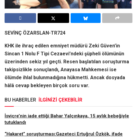
SEVİNÇ ÖZARSLAN-TR724
KHK ile ihraç edilen emniyet müdürü Zeki Güven’in
Sincan 1 Nolu F Tipi Cezaevi’ndeki şüpheli ölümünün
üzerinden sekiz yıl geçti.
Resen başlatılan soruşturma
takipsizlikle sonuçlandı, Anayasa Mahkemesi ise
ölümde ihlal bulunmadığına hükmetti. Ancak dosyada
hâlâ cevap bekleyen birçok soru var.
BU HABERLER
İLGİNİZİ ÇEKEBİLİR
İsviçre’nin iade ettiği Bahar Yalçınkaya, 15 aylık bebeğiyle
tutuklandı
“Hakaret” soruşturması:Gazeteci Ertuğrul Özkök, ifade