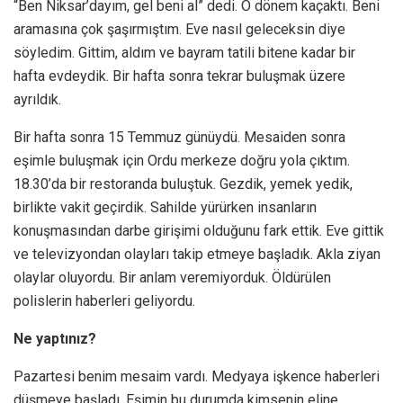
“Ben Niksar’dayım, gel beni al” dedi. O dönem kaçaktı. Beni
aramasına çok şaşırmıştım. Eve nasıl geleceksin diye
söyledim. Gittim, aldım ve bayram tatili bitene kadar bir
hafta evdeydik. Bir hafta sonra tekrar buluşmak üzere
ayrıldık.
Bir hafta sonra 15 Temmuz günüydü. Mesaiden sonra
eşimle buluşmak için Ordu merkeze doğru yola çıktım.
18.30’da bir restoranda buluştuk. Gezdik, yemek yedik,
birlikte vakit geçirdik. Sahilde yürürken insanların
konuşmasından darbe girişimi olduğunu fark ettik. Eve gittik
ve televizyondan olayları takip etmeye başladık. Akla ziyan
olaylar oluyordu. Bir anlam veremiyorduk. Öldürülen
polislerin haberleri geliyordu.
Ne yaptınız?
Pazartesi benim mesaim vardı. Medyaya işkence haberleri
düşmeye başladı. Eşimin bu durumda kimsenin eline