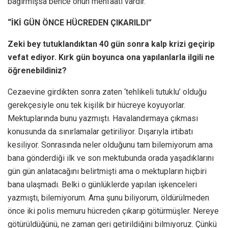
bağırmışsa bence onun menfaati vardır.
“İKİ GÜN ÖNCE HÜCREDEN ÇIKARILDI”
Zeki bey tutuklandıktan 40 gün sonra kalp krizi geçirip
vefat ediyor. Kırk gün boyunca ona yapılanlarla ilgili ne
öğrenebildiniz?
Cezaevine girdikten sonra zaten ‘tehlikeli tutuklu’ olduğu
gerekçesiyle onu tek kişilik bir hücreye koyuyorlar.
Mektuplarında bunu yazmıştı. Havalandırmaya çıkması
konusunda da sınırlamalar getiriliyor. Dışarıyla irtibatı
kesiliyor. Sonrasında neler olduğunu tam bilemiyorum ama
bana gönderdiği ilk ve son mektubunda orada yaşadıklarını
gün gün anlatacağını belirtmişti ama o mektupların hiçbiri
bana ulaşmadı. Belki o günlüklerde yapılan işkenceleri
yazmıştı, bilemiyorum. Ama şunu biliyorum, öldürülmeden
önce iki polis memuru hücreden çıkarıp götürmüşler. Nereye
götürüldüğünü, ne zaman geri getirildiğini bilmiyoruz. Çünkü