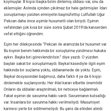
koymuşlar. B kişisi başka birini dinlemiş iddiası var, onu da
eklemişler. Aslında içinden çıkılmaz bir hale getirmişler. İdari
soruşturmayı yürüten emniyetin başmüfettişi Lütfullah Uğur
Pekcan daha önce eşimle husumetli olan biriydi. Eşimin
vefatından çok kısa bir süre sonra Şubat 2019’da kanserden
vefat ettiğini öğrendim.
Eşim her dilekçesinde “Pekcan ile aramızda bir husumet var.
Bu kişinin benim hakkımda bir soruşturma yürütmesi hukuka
aykırı. Başka biri görevlendirilsin.” diye yazdı. O yüzden
baştan sakat bir soruşturmaydı. Baykal kasediyle ilgili eşim
hakkında bir suçlama yoktu, iddianamede de yoktu. Eşim,
Baykal dosyasından bağımsız, daha farklı 4 ya da 6 kişiyi
dinlemekle suçlanıyordu. Her ihlal kararı elbette önemlidir.
Onların da iddiaları araştırılmalı, bir neticeye bağlanmalı.
Fakat eşimin de savunma hakkı vardı. Savunmanın kutsallığı
var. İnsanlara bir savunma hakkı verilmeliydi. Masumiyet
karinesi yerle bir edilmemeliydi. Bu şans da elinden alındı.