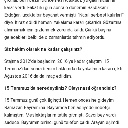
çıktılar. Sulh Ceza Mahkemesi tutuksuz yargılanmalarına
karar verdi. Fakat iki gün sonra o dönemin Başbakanı
Erdoğan, uçakta bir beyanat vermişti, “Nasıl serbest kalırlar!”
diye. İtiraz edildi hemen. Yakalama kararı çıkarıldı. Gözaltına
alınmamak için gizlenmek zorunda kaldı. Çünkü başına
gelecekleri belki de o zamanlarda tahmin ediyordu.
Siz hakim olarak ne kadar çalıştınız?
Stajıma 2012’de başladım. 2016’ya kadar çalıştım. 15
Temmuz’dan sonra benim hakkımda da yakalama kararı çıktı.
Ağustos 2016’da da ihraç edildim.
15 Temmuz’da neredeydiniz? Olayı nasıl öğrendiniz?
15 Temmuz günü çok ilginçti. Hemen öncesine gideyim.
Ramazan Bayramı’na. Bayramda ben adliyede nöbetçi
kalmıştım. Meslektaşlarım tatile gitmişti. Savcı bey vardı
sadece. Bayramın birinci günü telefon çaldı. Arayan eşimdi.