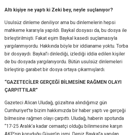
Altı kişiye ne yaptı ki Zeki bey, neyle suçlanıyor?
Usulsüz dinleme deniliyor ama bu dinlemelerin hepsi
mahkeme kararıyla yapıldı. Baykal dosyası da, bu dosya ile
birleştirilmişti. Fakat eşim Baykal kasedi suçlamasıyla
yargılanmıyordu. Hakkında böyle bir iddianame yoktu. Torba
bir dosyaydı. Baykal’ı dinlediği, izlediği iddia edilen kişiler
de bu dosyada yargılanıyordu. Bütün usulsüz dinlemeleri
birleştirip garabet bir dosya ortaya çıkarmışlardı.
“GAZETECİLER GERÇEĞİ BİLMESİNE RAĞMEN OLAYI
ÇARPITTILAR”
Gazeteci Alican Uludağ, gözaltına alındığımız gün
Cumhuriyet’te bizim hakkımızda bir haber yaptı ve gerçeği
bilmesine rağmen olayı çarpıttı. Uludağ, haberin spotunda
“17-25 Aralık’a kadar cemaatçi olduğu bilinmesine karşın
AKP’nin koruduğu Güven’in ismi, Deniz Baykal’a yapılan