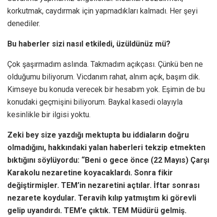
korkutmak, caydırmak için yapmadıkları kalmadı. Her şeyi
denediler.
Bu haberler sizi nasıl etkiledi, üzüldünüz mü?
Çok şaşırmadım aslında. Takmadım açıkçası. Çünkü ben ne
olduğumu biliyorum. Vicdanım rahat, alnım açık, başım dik.
Kimseye bu konuda verecek bir hesabım yok. Eşimin de bu
konudaki geçmişini biliyorum. Baykal kasedi olayıyla
kesinlikle bir ilgisi yoktu.
Zeki bey size yazdığı mektupta bu iddiaların doğru
olmadığını, hakkındaki yalan haberleri tekzip etmekten
bıktığını söylüyordu:
“Beni o gece önce (22 Mayıs) Çarşı
Karakolu nezaretine koyacaklardı. Sonra fikir
değiştirmişler. TEM’in nezaretini açtılar. İftar sonrası
nezarete koydular. Teravih kılıp yatmıştım ki görevli
gelip uyandırdı. TEM’e çıktık. TEM Müdürü gelmiş.