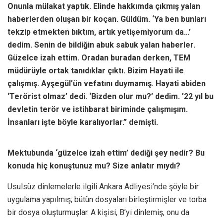
Onunla mülakat yaptık. Elinde hakkımda çıkmış yalan
haberlerden oluşan bir koçan. Güldüm. ‘Ya ben bunları
tekzip etmekten bıktım, artık yetişemiyorum da…’
dedim. Senin de bildiğin abuk sabuk yalan haberler.
Güzelce izah ettim. Oradan buradan derken, TEM
müdürüyle ortak tanıdıklar çıktı. Bizim Hayati ile
çalışmış. Ayşegül’ün vefatını duymamış. Hayati abiden
‘Terörist olmaz’ dedi. ‘Bizden olur mu?’ dedim. ’22 yıl bu
devletin terör ve istihbarat biriminde çalışmışım.
İnsanları işte böyle karalıyorlar.” demişti.
Mektubunda ‘güzelce izah ettim’ dediği şey nedir? Bu
konuda hiç konuştunuz mu? Size anlatır mıydı?
Usulsüz dinlemelerle ilgili Ankara Adliyesi’nde şöyle bir
uygulama yapılmış; bütün dosyaları birleştirmişler ve torba
bir dosya oluşturmuşlar. A kişisi, B’yi dinlemiş, onu da