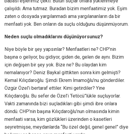
babası eşlerimiz çekti. Bütün suçlar onlara yüklenmeye
çalışıldı. Ama tutmaz. Buradan bizim menfaatimiz yok. Eşim
zaten o dosyada yargılanmadı ama yargılananların da bir
menfaati yok. Ben onların da suçlu olduğunu düşünmüyorum.
Neden suçlu olmadıklarını düşünüyorsunuz?
Niye böyle bir şey yapsınlar? Menfaatleri ne? CHP’nin
başına o geliyor, bu gidiyor, giden de, gelen de aynı. Bizim
için değişen bir şey yok. Bize ne? Bu olaydan kim
nemalanıyor? Deniz Baykal gittikten sonra kim gelmişti?
Kemal Kılıçdaroğlu. Şimdi Ekrem İmamoğlu’nu gönderdiler.
Özgür Özel’i bertaraf ettiler. Kimi getirdiler? Yine
Kılıçdaroğlu. Bu sefer de Özel’i ‘fetöcü”lükle suçluyorlar.
Vakti zamanında bizi suçladıkları gibi şimdi ibre onlara
döndü. CHP’nin başına Kılıçdaroğlu’nun olmasında kimin
menfaati varsa, kim gözlükleri üzerinden o kasetleri
seyretmişse, meydanlarda “Bu özel değil, genel genel” diye