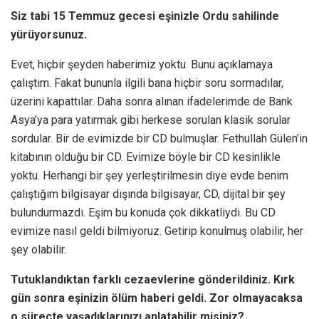
Siz tabi 15 Temmuz gecesi eşinizle Ordu sahilinde
yürüyorsunuz.
Evet, hiçbir şeyden haberimiz yoktu. Bunu açıklamaya
çalıştım. Fakat bununla ilgili bana hiçbir soru sormadılar,
üzerini kapattılar. Daha sonra alınan ifadelerimde de Bank
Asya’ya para yatırmak gibi herkese sorulan klasik sorular
sordular. Bir de evimizde bir CD bulmuşlar. Fethullah Gülen’in
kitabının olduğu bir CD. Evimize böyle bir CD kesinlikle
yoktu. Herhangi bir şey yerleştirilmesin diye evde benim
çalıştığım bilgisayar dışında bilgisayar, CD, dijital bir şey
bulundurmazdı. Eşim bu konuda çok dikkatliydi. Bu CD
evimize nasıl geldi bilmiyoruz. Getirip konulmuş olabilir, her
şey olabilir.
Tutuklandıktan farklı cezaevlerine gönderildiniz. Kırk
gün sonra eşinizin ölüm haberi geldi. Zor olmayacaksa
o süreçte yaşadıklarınızı anlatabilir misiniz?