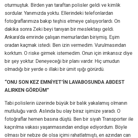
oturmuştuk. Birden yan taraftan polisler geldi ve kimlik
sordular. Yanımızda yoktu. Ellerindeki telefonlardan
fotoğraflarımıza bakıp teşhis etmeye çalışıyorlardı. On
dakika sonra Zeki beyi tanıyan bir meslektaşı geldi.
Ankara’da emrinde çalışan memurlardan biriymiş. Eşim
oradan kaçmak istedi. Ben izin vermedim. Vurulmasından
korktum. O riske girmek istemedim. Onun için imkansız diye
bir şey yoktur. Deneyeceği bir planı vardır. Hiç umudun
olmadığı bir yerde o illaki bir ümit ışığı görürdü.
“ONU SON KEZ EMNİYET’İN LAVABOSUNDA ABDEST
ALIRKEN GÖRDÜM”
Tabi polislerin üzerinde büyük bir balık yakalamış olmanın
mutluluğu vardı. Aslında bu olay biraz işimize yaradı. O
fotoğraflar hemen basına düştü. Ben bir siyah Transporter ile
kaçırılma vakası yaşanmasından endişe ediyordum. Böyle
olması bir nebze de olsa içimi rahatlatmıştı, en azından can