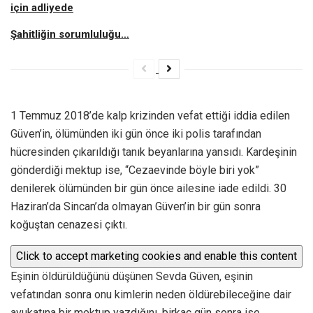
için adliyede
Şahitliğin sorumluluğu…
1 Temmuz 2018’de kalp krizinden vefat ettiği iddia edilen
Güven’in, ölümünden iki gün önce iki polis tarafından
hücresinden çıkarıldığı tanık beyanlarına yansıdı. Kardeşinin
gönderdiği mektup ise, “Cezaevinde böyle biri yok”
denilerek ölümünden bir gün önce ailesine iade edildi. 30
Haziran’da Sincan’da olmayan Güven’in bir gün sonra
koğuştan cenazesi çıktı.
Click to accept marketing cookies and enable this content
Eşinin öldürüldüğünü düşünen Sevda Güven, eşinin
vefatından sonra onu kimlerin neden öldürebileceğine dair
avukatına bir mektup yazdığını, birkaç gün sonra ise