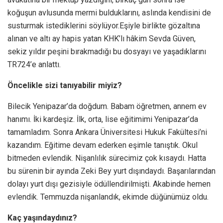
koğuşun avlusunda mermi bulduklarını, aslında kendisini de
susturmak istediklerini söylüyor.Eşiyle birlikte gözaltına
alınan ve altı ay hapis yatan KHK’lı hâkim Sevda Güven,
sekiz yıldır peşini bırakmadığı bu dosyayı ve yaşadıklarını
TR724’e anlattı.
Öncelikle sizi tanıyabilir miyiz?
Bilecik Yenipazar’da doğdum. Babam öğretmen, annem ev
hanımı. İki kardeşiz. İlk, orta, lise eğitimimi Yenipazar’da
tamamladım. Sonra Ankara Üniversitesi Hukuk Fakültesi’ni
kazandım. Eğitime devam ederken eşimle tanıştık. Okul
bitmeden evlendik. Nişanlılık sürecimiz çok kısaydı. Hatta
bu sürenin bir ayında Zeki Bey yurt dışındaydı. Başarılarından
dolayı yurt dışı gezisiyle ödüllendirilmişti. Akabinde hemen
evlendik. Temmuzda nişanlandık, ekimde düğünümüz oldu.
Kaç yaşındaydınız?