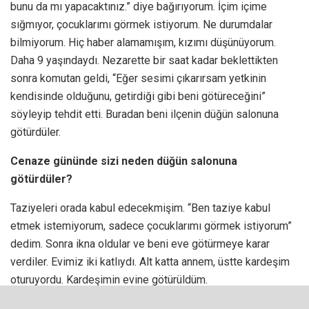
bunu da mı yapacaktınız.” diye bağırıyorum.
İçim içime
sığmıyor, çocuklarımı g
ö
rmek istiyorum. Ne durumdalar
bilmiyorum. Hiç haber alamamışım, kızımı düşünüyorum.
Daha 9 yaşındaydı.
Nezarette bir saat kadar beklettikten
sonra komutan geldi, “Eğer sesimi çıkarı
rsam
yetkinin
kendisinde olduğunu, getirdiği gibi beni g
ö
tü
rece
ğini”
s
ö
yleyip tehdit etti.
Buradan beni ilçenin düğün salonuna
g
ö
türdüler.
Cenaze gününde sizi neden düğün salonuna
götürdüler?
Taziyeleri orada kabul edecekmişim. “Ben taziye kabul
etmek istemiyorum, sadece çocuklarımı görmek istiyorum”
dedim. Sonra ikna oldular ve beni eve götürmeye karar
verdiler. Evimiz iki katlıydı. Alt katta annem, üstte kardeşim
oturuyordu. Kardeşimin evine götürüldüm.
Çocuklar sizi görünce ne yaptı?