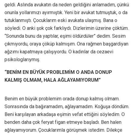
geldi. Aslında avukatın da neden geldiğini anlamadım, çünkü
onunla yollarımızı ayırmıştık. Yeni bir avukat tutmuştuk, o da
tutuklanmıştı. Çocuklarım eski avukata ulaşmış. Bana o
söyledi. O anki şok çok farklıydı. Dizlerimin üzerine çöktüm.
“Sonunda bunu da yaptılar, eşimi öldürdüler” dedim. Sesim
çıkmıyordu, oraya çöküp kalmışım. Ona rağmen başgardiyan
ağzımı kapatmaya çalışıyordu. O kadınlar da cezaevi
psikologlarıymış.
“BENİM EN BÜYÜK PROBLEMİM O ANDA DONUP
KALMIŞ OLMAM, HALA AĞLAYAMIYORUM”
Benim en büyük problemim orada donup kalmış olmam.
Sonrasında da bağıramadım, ağlayamadım. Koğuşa döndüm.
Beni karşılayan arkadaşa eşimin vefat ettiğini söyledim. O
benden daha çok feryat figan etmeye başladı. Ben halen
ağlayamıyorum. Çocuklarımla görüşmek istedim. Dilekçe