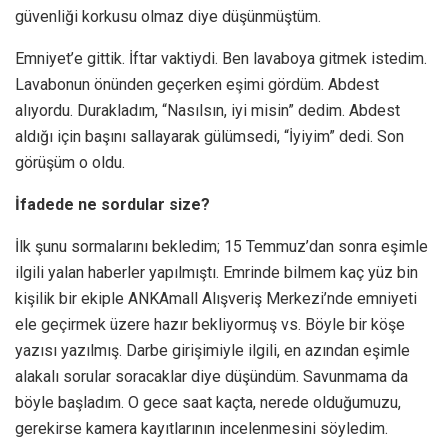
güvenliği korkusu olmaz diye düşünmüştüm.
Emniyet’e gittik. İftar vaktiydi. Ben lavaboya gitmek istedim.
Lavabonun önünden geçerken eşimi gördüm. Abdest
alıyordu. Durakladım, “Nasılsın, iyi misin” dedim. Abdest
aldığı için başını sallayarak gülümsedi, “İyiyim” dedi. Son
görüşüm o oldu.
İfadede ne sordular size?
İlk şunu sormalarını bekledim; 15 Temmuz’dan sonra eşimle
ilgili yalan haberler yapılmıştı. Emrinde bilmem kaç yüz bin
kişilik bir ekiple ANKAmall Alışveriş Merkezi’nde emniyeti
ele geçirmek üzere hazır bekliyormuş vs. Böyle bir köşe
yazısı yazılmış. Darbe girişimiyle ilgili, en azından eşimle
alakalı sorular soracaklar diye düşündüm. Savunmama da
böyle başladım. O gece saat kaçta, nerede olduğumuzu,
gerekirse kamera kayıtlarının incelenmesini söyledim.