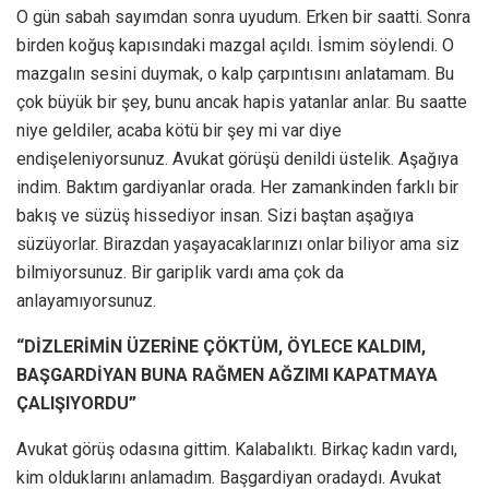
O gün sabah sayımdan sonra uyudum. Erken bir saatti. Sonra
birden koğuş kapısındaki mazgal açıldı. İsmim söylendi. O
mazgalın sesini duymak, o kalp çarpıntısını anlatamam. Bu
çok büyük bir şey, bunu ancak hapis yatanlar anlar. Bu saatte
niye geldiler, acaba kötü bir şey mi var diye
endişeleniyorsunuz. Avukat görüşü denildi üstelik. Aşağıya
indim. Baktım gardiyanlar orada. Her zamankinden farklı bir
bakış ve süzüş hissediyor insan. Sizi baştan aşağıya
süzüyorlar. Birazdan yaşayacaklarınızı onlar biliyor ama siz
bilmiyorsunuz. Bir gariplik vardı ama çok da
anlayamıyorsunuz.
“DİZLERİMİN ÜZERİNE ÇÖKTÜM, ÖYLECE KALDIM,
BAŞGARDİYAN BUNA RAĞMEN AĞZIMI KAPATMAYA
ÇALIŞIYORDU”
Avukat görüş odasına gittim. Kalabalıktı. Birkaç kadın vardı,
kim olduklarını anlamadım. Başgardiyan oradaydı. Avukat