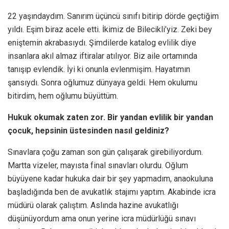
22 yaşındaydım. Sanırım üçüncü sınıfı bitirip dörde geçtiğim
yıldı. Eşim biraz acele etti. İkimiz de Bilecikli’yiz. Zeki bey
eniştemin akrabasıydı. Şimdilerde katalog evlilik diye
insanlara akıl almaz iftiralar atılıyor. Biz aile ortamında
tanışıp evlendik. İyi ki onunla evlenmişim. Hayatımın
şansıydı. Sonra oğlumuz dünyaya geldi. Hem okulumu
bitirdim, hem oğlumu büyüttüm.
Hukuk okumak zaten zor. Bir yandan evlilik bir yandan
çocuk, hepsinin üstesinden nasıl geldiniz?
Sınavlara çoğu zaman son gün çalışarak girebiliyordum.
Martta vizeler, mayısta final sınavları olurdu. Oğlum
büyüyene kadar hukuka dair bir şey yapmadım, anaokuluna
başladığında ben de avukatlık stajımı yaptım. Akabinde icra
müdürü olarak çalıştım. Aslında hazine avukatlığı
düşünüyordum ama onun yerine icra müdürlüğü sınavı