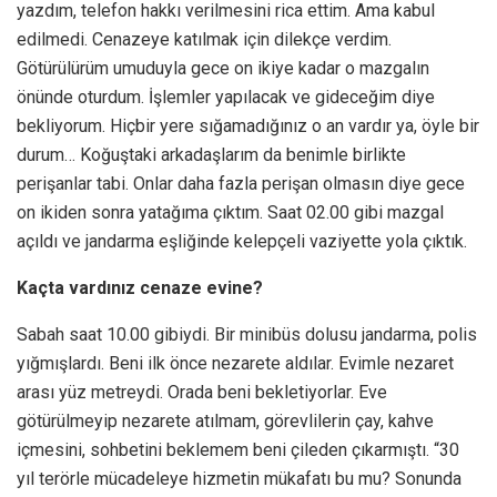
yazdım, telefon hakkı verilmesini rica ettim. Ama kabul
edilmedi. Cenazeye katılmak için dilekçe verdim.
Götürülürüm umuduyla gece on ikiye kadar o mazgalın
önünde oturdum. İşlemler yapılacak ve gideceğim diye
bekliyorum. Hiçbir yere sığamadığınız o an vardır ya, öyle bir
durum… Koğuştaki arkadaşlarım da benimle birlikte
perişanlar tabi. Onlar daha fazla perişan olmasın diye gece
on ikiden sonra yatağıma çıktım. Saat 02.00 gibi mazgal
açıldı ve jandarma eşliğinde kelepçeli vaziyette yola çıktık.
Kaçta vardınız cenaze evine?
Sabah saat 10.00 gibiydi. Bir minibüs dolusu jandarma, polis
yığmışlardı. Beni ilk
ö
nce nezarete aldılar. Evimle nezaret
arası yüz metreydi. Orada beni bekletiyorlar.
Eve
g
ö
türülmeyip nezarete atılmam, g
ö
revlilerin çay, kahve
içmesini, sohbetini beklemem beni çileden çıkarmıştı. “30
yı
l ter
ö
rle mücadeleye hizmetin mükafatı bu mu? Sonunda