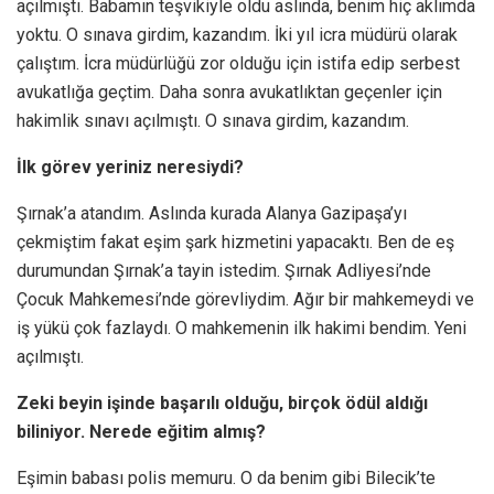
açılmıştı. Babamın teşvikiyle oldu aslında, benim hiç aklımda
yoktu. O sınava girdim, kazandım. İki yıl icra müdürü olarak
çalıştım. İcra müdürlüğü zor olduğu için istifa edip serbest
avukatlığa geçtim. Daha sonra avukatlıktan geçenler için
hakimlik sınavı açılmıştı. O sınava girdim, kazandım.
İlk görev yeriniz neresiydi?
Şırnak’a atandım. Aslında kurada Alanya Gazipaşa’yı
çekmiştim fakat eşim şark hizmetini yapacaktı. Ben de eş
durumundan Şırnak’a tayin istedim. Şırnak Adliyesi’nde
Çocuk Mahkemesi’nde görevliydim. Ağır bir mahkemeydi ve
iş yükü çok fazlaydı. O mahkemenin ilk hakimi bendim. Yeni
açılmıştı.
Zeki beyin işinde başarılı olduğu, birçok ödül aldığı
biliniyor. Nerede eğitim almış?
Eşimin babası polis memuru. O da benim gibi Bilecik’te