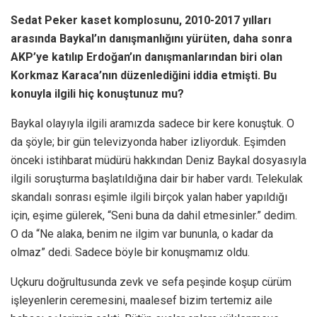
Sedat Peker kaset komplosunu, 2010-2017 yılları
arasında Baykal’ın danışmanlığını yürüten, daha sonra
AKP’ye katılıp Erdoğan’ın danışmanlarından biri olan
Korkmaz Karaca’nın düzenlediğini iddia etmişti.
Bu
konuyla ilgili hiç konuştunuz mu?
Baykal olayıyla ilgili aramızda sadece bir kere konuştuk. O
da şöyle; bir gün televizyonda haber izliyorduk. Eşimden
önceki istihbarat müdürü hakkından Deniz Baykal dosyasıyla
ilgili soruşturma başlatıldığına dair bir haber vardı. Telekulak
skandalı sonrası eşimle ilgili birçok yalan haber yapıldığı
için, eşime gülerek, “Seni buna da dahil etmesinler.” dedim.
O da “Ne alaka, benim ne ilgim var bununla, o kadar da
olmaz” dedi. Sadece böyle bir konuşmamız oldu.
Uçkuru doğrultusunda zevk ve sefa peşinde koşup cürüm
işleyenlerin ceremesini, maalesef bizim tertemiz aile