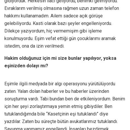
gidiyorduk. Herkesin ilacı geliyordu, benimki gelmiyordu.
Evraklarım verilmiş olmasına rağmen uzun zaman telefon
hakkımı kullanamadım. Ailem sadece açık görüşe
gelebiliyordu. Kasti olarak bazı şeyler engelleniyordu.
Dilekçe yazıyordum, hiç vermemişim gibi işleme
konulmuyordu. Eşim vefat ettiği gün çocuklarımı aramak
istedim, ona da izin verilmedi.
Hakim olduğunuz için mi size bunlar yapılıyor, yoksa
eşinizden dolayı mı?
Eşimle ilgili medyada bir algı operasyonu yürütülüyordu
zaten. Yalan dolan haberler ve bu haberler üzerinden
soruşturma vardı. Tabi bundan ben de etkileniyordum. Benim
için her şeyi zorlaştırmaya yemin etmiş gibiydiler. Ben
tutuklandığımda bile “Kasetçinin eşi tutuklandı” diye
yazdılar. Zaten bu süreçte bütün avukatlarımız tutuklandı.
Savunma yapmamız engellendi. İnsanları bezdirmek,