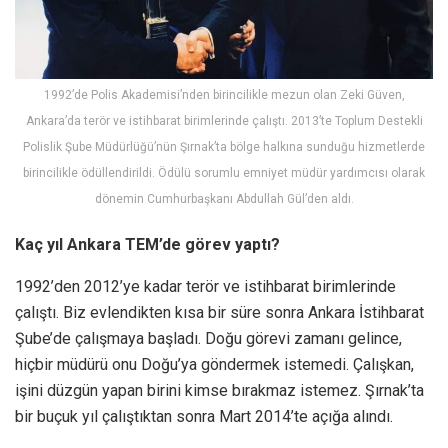
1992’de Polis Akademisi’nden birincilikle mezun olan Zeki Güven,
Ankara’da terör ve istihbarat birimlerinde çalıştı. 2013’te Toplum Destekli
Polislik Şube Müdürlüğü’nün Şırnak’ta bölge halkına sunduğu hizmetlerde
birincilikle ödüllendirildi. Ödülü sorumlu emniyet müdür yardımcısı olarak
dönemin Cumhurbaşkanı Abdullah Gül’den aldı.
Kaç yıl Ankara TEM’de görev yaptı?
1992’den 2012’ye kadar terör ve istihbarat birimlerinde
çalıştı. Biz evlendikten kısa bir süre sonra Ankara İstihbarat
Şube’de çalışmaya başladı. Doğu görevi zamanı gelince,
hiçbir müdürü onu Doğu’ya göndermek istemedi. Çalışkan,
işini düzgün yapan birini kimse bırakmaz istemez. Şırnak’ta
bir buçuk yıl çalıştıktan sonra Mart 2014’te açığa alındı.