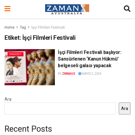
Home
Tag
İşçi Filmleri Festivali
Etiket:
İşçi Filmleri Festivali
İşçi Filmleri Festivali başlıyor:
MANŞET
Sansürlenen ‘Kanun Hükmü’
belgeseli galası yapacak
BY
ZMNAUS
MAYIS 2, 2024
Ara
Ara
Recent Posts