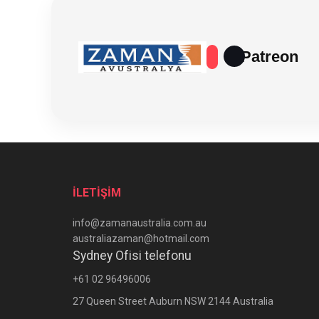
Patreon
İLETİŞİM
info@zamanaustralia.com.au
australiazaman@hotmail.com
Sydney Ofisi telefonu
+61 02 96496006
27 Queen Street Auburn NSW 2144 Australia