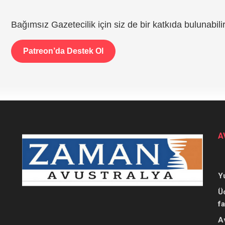
Bağımsız Gazetecilik için siz de bir katkıda bulunabilir
Patreon’da Destek Ol
A
Y
Ü
f
A