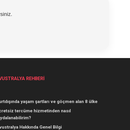
siniz.
VUSTRALYA REHBERİ
urtdışında yaşam şartları ve göçmen alan 8 ülke
cretsiz tercüme hizmetinden nasıl
aydalanabilirim?
vustralya Hakkında Genel Bilgi