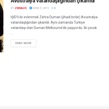
Avustralya vatandaşlığından çıkarıldı
BY
ZMNAUS
EKIM 9, 2019
0
IŞİD’li ile evlenmek Zehra Duman (jihadi bride) Avustralya
vatandaşlığından çıkarıldı. Aynı zamanda Türkiye
vatandaşı olan Duman Melbourne’de yaşıyordu. İki çocuk
...
DETAILS
READ MORE