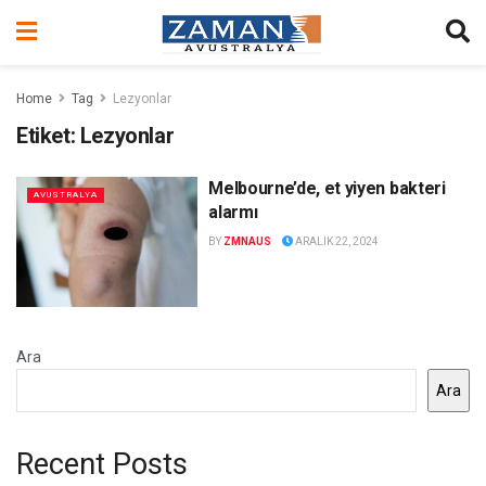
Home
Tag
Lezyonlar
Etiket:
Lezyonlar
Melbourne’de, et yiyen bakteri
AVUSTRALYA
alarmı
BY
ZMNAUS
ARALIK 22, 2024
Ara
Ara
Recent Posts