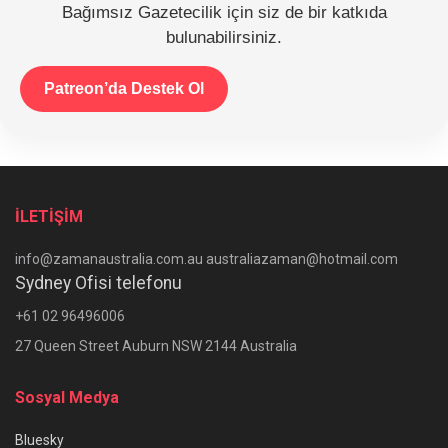
Bağımsız Gazetecilik için siz de bir katkıda
bulunabilirsiniz.
Patreon’da Destek Ol
İLETİŞİM
info@zamanaustralia.com.au australiazaman@hotmail.com
Sydney Ofisi telefonu
+61 02 96496006
27 Queen Street Auburn NSW 2144 Australia
Sosyal Medya
Bluesky