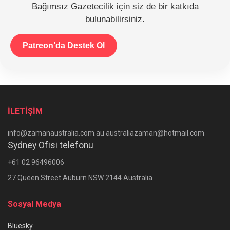
Bağımsız Gazetecilik için siz de bir katkıda
bulunabilirsiniz.
Patreon’da Destek Ol
İLETİŞİM
info@zamanaustralia.com.au australiazaman@hotmail.com
Sydney Ofisi telefonu
+61 02 96496006
27 Queen Street Auburn NSW 2144 Australia
Sosyal Medya
Bluesky