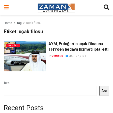
Home
Tag
uçak filosu
Etiket:
uçak filosu
AYM, Erdoğan’ın uçak filosuna
MANŞET
THY’den bedava hizmeti iptal etti
BY
ZMNAUS
MART 27, 2021
Ara
Ara
Recent Posts