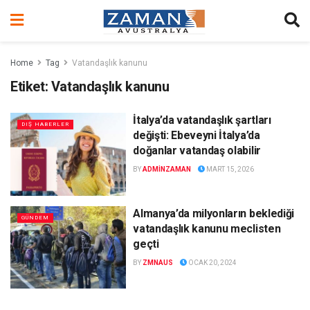
Home
Tag
Vatandaşlık kanunu
Etiket:
Vatandaşlık kanunu
İtalya’da vatandaşlık şartları
DIŞ HABERLER
değişti: Ebeveyni İtalya’da
doğanlar vatandaş olabilir
BY
ADMINZAMAN
MART 15, 2026
Almanya’da milyonların beklediği
GÜNDEM
vatandaşlık kanunu meclisten
geçti
BY
ZMNAUS
OCAK 20, 2024