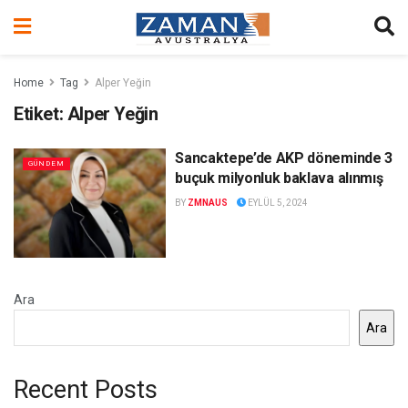
Home
Tag
Alper Yeğin
Etiket:
Alper Yeğin
Sancaktepe’de AKP döneminde 3
GÜNDEM
buçuk milyonluk baklava alınmış
BY
ZMNAUS
EYLÜL 5, 2024
Ara
Ara
Recent Posts