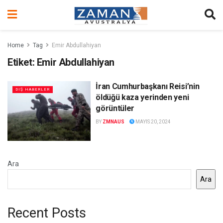
Home
Tag
Emir Abdullahiyan
Etiket:
Emir Abdullahiyan
İran Cumhurbaşkanı Reisi’nin
DIŞ HABERLER
öldüğü kaza yerinden yeni
görüntüler
BY
ZMNAUS
MAYIS 20, 2024
Ara
Ara
Recent Posts