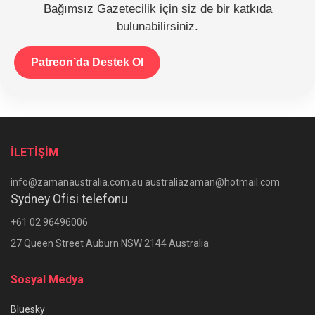
Bağımsız Gazetecilik için siz de bir katkıda
bulunabilirsiniz.
Patreon’da Destek Ol
İLETİŞİM
info@zamanaustralia.com.au australiazaman@hotmail.com
Sydney Ofisi telefonu
+61 02 96496006
27 Queen Street Auburn NSW 2144 Australia
Sosyal Medya
Bluesky