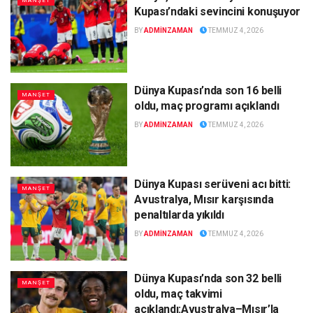
MANŞET
Kupası’ndaki sevincini konuşuyor
BY
ADMINZAMAN
TEMMUZ 4, 2026
Dünya Kupası’nda son 16 belli
MANŞET
oldu, maç programı açıklandı
BY
ADMINZAMAN
TEMMUZ 4, 2026
Dünya Kupası serüveni acı bitti:
MANŞET
Avustralya, Mısır karşısında
penaltılarda yıkıldı
BY
ADMINZAMAN
TEMMUZ 4, 2026
Dünya Kupası’nda son 32 belli
MANŞET
oldu, maç takvimi
açıklandı:Avustralya–Mısır’la