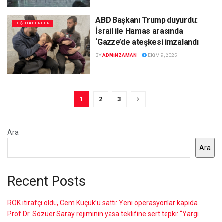
ABD Başkanı Trump duyurdu:
DIŞ HABERLER
İsrail ile Hamas arasında
‘Gazze’de ateşkesi imzalandı
BY
ADMINZAMAN
EKIM 9, 2025
1
2
3
Ara
Ara
Recent Posts
ROK itirafçı oldu, Cem Küçük’ü sattı: Yeni operasyonlar kapıda
Prof.Dr. Sözüer Saray rejiminin yasa teklifine sert tepki: “Yargı