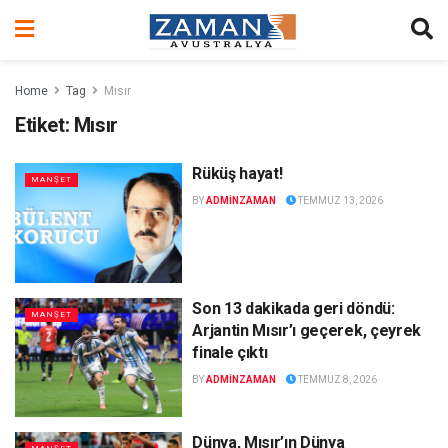
Home
Tag
Mısır
Etiket:
Mısır
Rüküş hayat!
MANŞET
BY
ADMINZAMAN
TEMMUZ 13, 2026
Son 13 dakikada geri döndü:
MANŞET
Arjantin Mısır’ı geçerek, çeyrek
finale çıktı
BY
ADMINZAMAN
TEMMUZ 8, 2026
Dünya, Mısır’ın Dünya