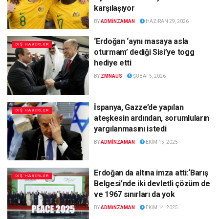
karşılaşıyor
BY
ADMINZAMAN
HAZIRAN 29, 2026
‘Erdoğan ‘aynı masaya asla
DIŞ HABERLER
oturmam’ dediği Sisi’ye togg
hediye etti
BY
ZMNAUS
ŞUBAT 5, 2026
İspanya, Gazze’de yapılan
DIŞ HABERLER
ateşkesin ardından, sorumluların
yargılanmasını istedi
BY
ADMINZAMAN
EKIM 15, 2025
Erdoğan da altına imza atti:‘Barış
DIŞ HABERLER
Belgesi’nde iki devletli çözüm de
ve 1967 sınırları da yok
BY
ADMINZAMAN
EKIM 14, 2025