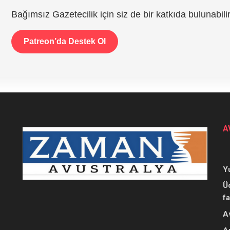
Bağımsız Gazetecilik için siz de bir katkıda bulunabilir
Patreon’da Destek Ol
A
Y
Ü
f
A