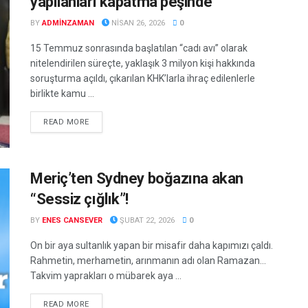
yapılanları kapatma peşinde
BY
ADMINZAMAN
NISAN 26, 2026
0
15 Temmuz sonrasında başlatılan “cadı avı” olarak
nitelendirilen süreçte, yaklaşık 3 milyon kişi hakkında
soruşturma açıldı, çıkarılan KHK’larla ihraç edilenlerle
birlikte kamu ...
DETAILS
READ MORE
Meriç’ten Sydney boğazına akan
“Sessiz çığlık”!
BY
ENES CANSEVER
ŞUBAT 22, 2026
0
On bir aya sultanlık yapan bir misafir daha kapımızı çaldı.
Rahmetin, merhametin, arınmanın adı olan Ramazan…
Takvim yaprakları o mübarek aya ...
DETAILS
READ MORE