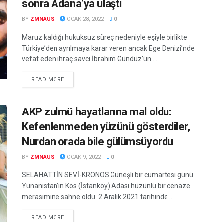
sonra Adana’ya ulaştı
BY
ZMNAUS
OCAK 28, 2022
0
Maruz kaldığı hukuksuz süreç nedeniyle eşiyle birlikte
Türkiye’den ayrılmaya karar veren ancak Ege Denizi’nde
vefat eden ihraç savcı İbrahim Gündüz’ün ...
DETAILS
READ MORE
AKP zulmü hayatlarına mal oldu:
Kefenlenmeden yüzünü gösterdiler,
Nurdan orada bile gülümsüyordu
BY
ZMNAUS
OCAK 9, 2022
0
SELAHATTİN SEVİ-KRONOS Güneşli bir cumartesi günü
Yunanistan’ın Kos (İstanköy) Adası hüzünlü bir cenaze
merasimine sahne oldu. 2 Aralık 2021 tarihinde ...
DETAILS
READ MORE