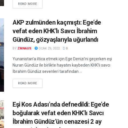
DETAILS
READ MORE
AKP zulmünden kaçmıştı: Ege’de
vefat eden KHK’lı Savcı İbrahim
Gündüz, gözyaşlarıyla uğurlandı
BY
ZMNAUS
OCAK 29, 2022
0
Yunanistan’a iltica etmek için Ege Denizi’ni geçerken eşi
Nuran Gündüz ile birlikte hayatını kaybeden KHK’lı savcı
İbrahim Gündüz sevenleri tarafından ...
DETAILS
READ MORE
Eşi Kos Adası’nda defnedildi: Ege’de
boğularak vefat eden KHK’lı Savcı
İbrahim Gündüz’ün cenazesi 2 ay