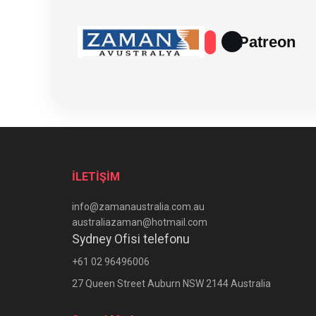
Patreon
İLETİŞİM
info@zamanaustralia.com.au
australiazaman@hotmail.com
Sydney Ofisi telefonu
+61 02 96496006
27 Queen Street Auburn NSW 2144 Australia