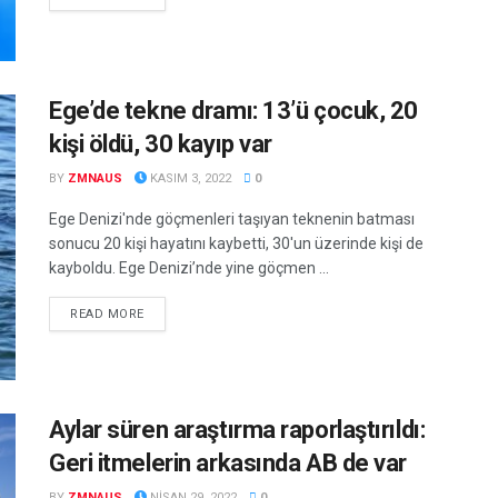
Ege’de tekne dramı: 13’ü çocuk, 20
kişi öldü, 30 kayıp var
BY
ZMNAUS
KASIM 3, 2022
0
Ege Denizi'nde göçmenleri taşıyan teknenin batması
sonucu 20 kişi hayatını kaybetti, 30'un üzerinde kişi de
kayboldu. Ege Denizi’nde yine göçmen ...
DETAILS
READ MORE
Aylar süren araştırma raporlaştırıldı:
Geri itmelerin arkasında AB de var
BY
ZMNAUS
NISAN 29, 2022
0