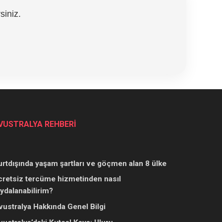
siniz.
VUSTRALYA REHBERİ
urtdışında yaşam şartları ve göçmen alan 8 ülke
cretsiz tercüme hizmetinden nasıl
aydalanabilirim?
vustralya Hakkında Genel Bilgi