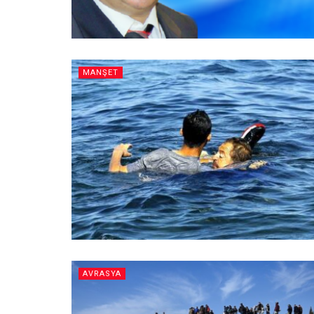
MANŞET
AVRASYA