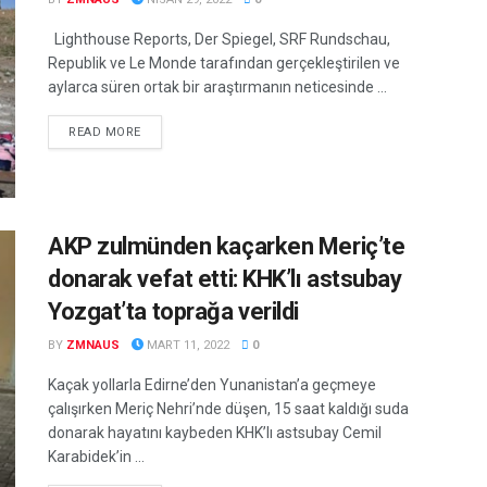
Lighthouse Reports, Der Spiegel, SRF Rundschau,
Republik ve Le Monde tarafından gerçekleştirilen ve
aylarca süren ortak bir araştırmanın neticesinde ...
DETAILS
READ MORE
AKP zulmünden kaçarken Meriç’te
donarak vefat etti: KHK’lı astsubay
Yozgat’ta toprağa verildi
BY
ZMNAUS
MART 11, 2022
0
Kaçak yollarla Edirne’den Yunanistan’a geçmeye
çalışırken Meriç Nehri’nde düşen, 15 saat kaldığı suda
donarak hayatını kaybeden KHK’lı astsubay Cemil
Karabidek’in ...