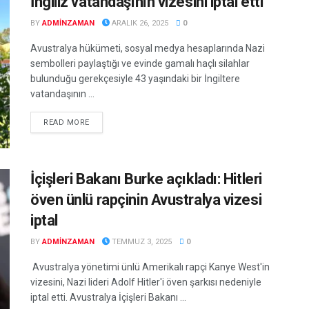
İngiliz vatandaşının vizesini iptal etti
BY
ADMINZAMAN
ARALIK 26, 2025
0
Avustralya hükümeti, sosyal medya hesaplarında Nazi
sembolleri paylaştığı ve evinde gamalı haçlı silahlar
bulunduğu gerekçesiyle 43 yaşındaki bir İngiltere
vatandaşının ...
DETAILS
READ MORE
İçişleri Bakanı Burke açıkladı: Hitleri
öven ünlü rapçinin Avustralya vizesi
iptal
BY
ADMINZAMAN
TEMMUZ 3, 2025
0
Avustralya yönetimi ünlü Amerikalı rapçi Kanye West'in
vizesini, Nazi lideri Adolf Hitler'i öven şarkısı nedeniyle
iptal etti. Avustralya İçişleri Bakanı ...