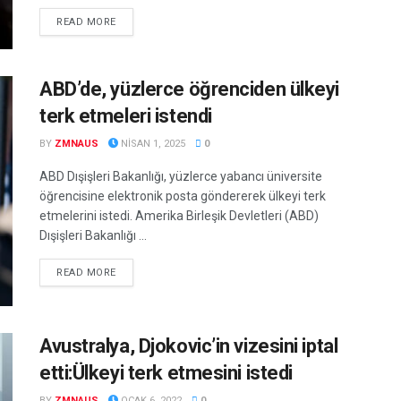
DETAILS
READ MORE
ABD’de, yüzlerce öğrenciden ülkeyi
terk etmeleri istendi
BY
ZMNAUS
NISAN 1, 2025
0
ABD Dışişleri Bakanlığı, yüzlerce yabancı üniversite
öğrencisine elektronik posta göndererek ülkeyi terk
etmelerini istedi. Amerika Birleşik Devletleri (ABD)
Dışişleri Bakanlığı ...
DETAILS
READ MORE
Avustralya, Djokovic’in vizesini iptal
etti:Ülkeyi terk etmesini istedi
BY
ZMNAUS
OCAK 6, 2022
0