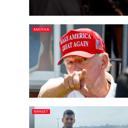
AMERİKA
MANŞET