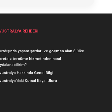
VUSTRALYA REHBERİ
urtdışında yaşam şartları ve göçmen alan 8 ülke
cretsiz tercüme hizmetinden nasıl
aydalanabilirim?
vustralya Hakkında Genel Bilgi
vustralya’daki Kutsal Kaya: Uluru