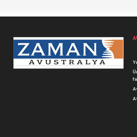
A
Y
Ü
f
A
A