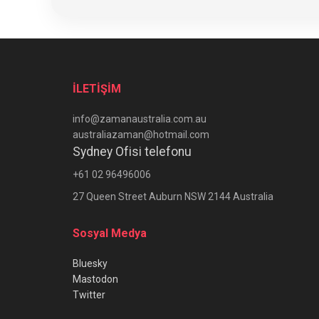
İLETİŞİM
info@zamanaustralia.com.au
australiazaman@hotmail.com
Sydney Ofisi telefonu
+61 02 96496006
27 Queen Street Auburn NSW 2144 Australia
Sosyal Medya
Bluesky
Mastodon
Twitter